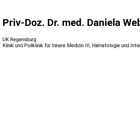
Zum
Inhalt
wechseln
Priv-Doz. Dr. med. Daniela We
UK Regensburg
Klinik und Poliklinik für Innere Medizin III, Hämatologie und Int