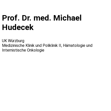
Zum
Inhalt
wechseln
Prof. Dr. med. Michael
Hudecek
UK Würzburg
Medizinische Klinik und Poliklinik II, Hämatologie und
Internistische Onkologie